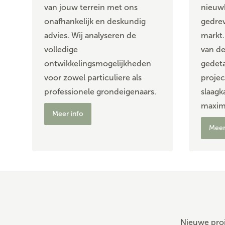
van jouw terrein met ons
nieuw
onafhankelijk en deskundig
gedrev
advies. Wij analyseren de
markt.
volledige
van d
ontwikkelingsmogelijkheden
gedeta
voor zowel particuliere als
projec
professionele grondeigenaars.
slaagk
maxima
Meer info
Meer
Nieuwe proj