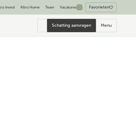
Favorieten
tro Invest
Altro Home
Team
Vacatures
Schatting aanvragen
Menu