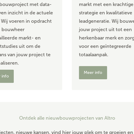
bouwproject met data-
markt met een krachtige
en inzicht in de actuele
strategie en kwalitatieve
 Wij voeren in opdracht
leadgeneratie. Wij bouw
e bouwheer
jouw project uit tot een
illeerde markt- en
herkenbaar merk en zor
tstudies uit om de
voor een geïntegreerde
ans van jouw project te
totaalaanpak.
liseren.
Meer info
 info
Ontdek alle nieuwbouwprojecten van Altro
ecten, nieuwe kansen, vind hier jouw plek om te groeien en 