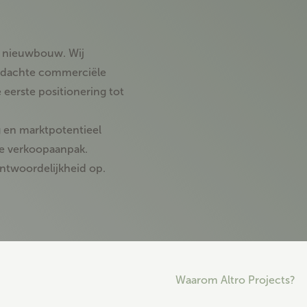
an nieuwbouw. Wij
rdachte commerciële
 eerste positionering tot
g en marktpotentieel
te verkoopaanpak.
antwoordelijkheid op.
Waarom Altro Projects?