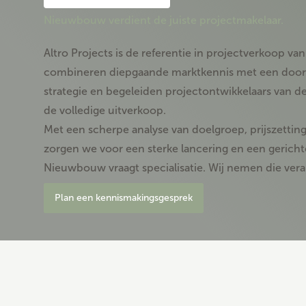
Nieuwbouw verdient de juiste projectmakelaar.
Altro Projects is de referentie in projectverkoop v
combineren diepgaande marktkennis met een doo
strategie en begeleiden projectontwikkelaars van de
de volledige uitverkoop.
Met een scherpe analyse van doelgroep, prijszettin
zorgen we voor een sterke lancering en een gerich
Nieuwbouw vraagt specialisatie. Wij nemen die ver
Plan een kennismakingsgesprek