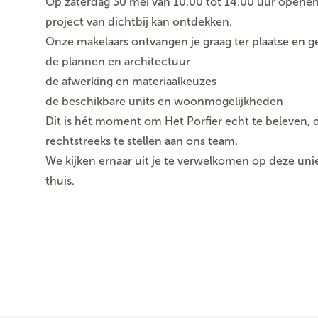
Op
zaterdag 30 mei van 10.00 tot 14.00 uur
openen
project van dichtbij kan ontdekken.
Onze makelaars ontvangen je graag ter plaatse en g
de plannen en architectuur
de afwerking en materiaalkeuzes
de beschikbare units en woonmogelijkheden
Dit is hét moment om Het Porfier echt te beleven, de
rechtstreeks te stellen aan ons team.
We kijken ernaar uit je te verwelkomen op deze un
thuis.