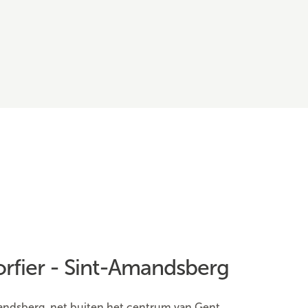
orfier - Sint-Amandsberg
andsberg, net buiten het centrum van Gent,