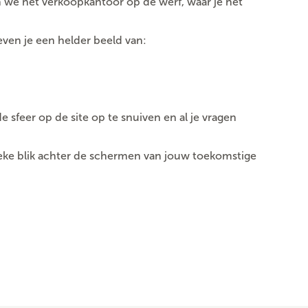
 we het
verkoopkantoor op de werf
, waar je het
even je een helder beeld van:
 sfeer op de site op te snuiven en al je vragen
ieke blik achter de schermen van jouw toekomstige