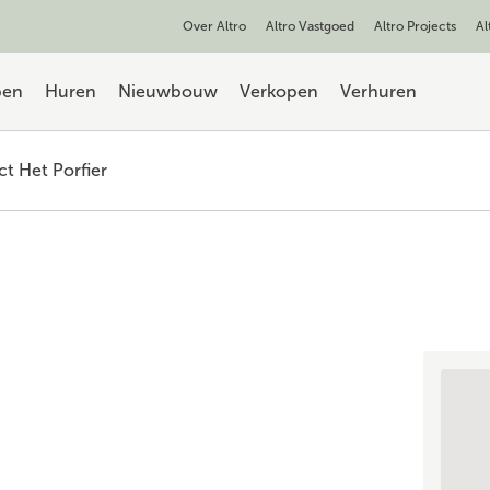
Over Altro
Altro Vastgoed
Altro Projects
Al
pen
Huren
Nieuwbouw
Verkopen
Verhuren
t Het Porfier