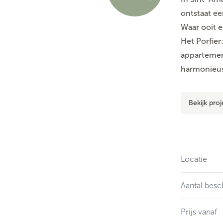
ontstaat ee
Waar ooit e
Het Porfie
appartemen
harmonieus
Bekijk proj
Locatie
Aantal besc
Prijs vanaf