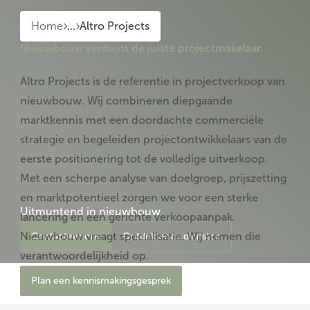
Home
...
Altro Projects
Nieuwbouw verdient de juiste projectmakelaar.
Altro Projects is de referentie in projectverkoop van
nieuwbouw. Wij combineren diepgaande
marktkennis met een doordachte commerciële
strategie en begeleiden projectontwikkelaars van de
eerste positionering tot de volledige uitverkoop.
Met een scherpe analyse van doelgroep, prijszetting
en marktpotentieel zorgen we voor een sterke
Uitmuntend in nieuwbouw
lancering en een gerichte verkoopaanpak.
Nieuwbouw vraagt specialisatie. Wij nemen die
Contacteer ons
Ontdek onze diensten
verantwoordelijkheid op.
Plan een kennismakingsgesprek