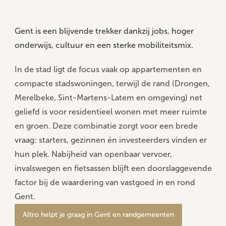
Home
...
Gent en rand
Gent is een blijvende trekker dankzij jobs, hoger
Gent en rand
onderwijs, cultuur en een sterke mobiliteitsmix.
| Gent | Mariakerke | Drongen | Sint-Amandsberg |
In de stad ligt de focus vaak op appartementen en
Oostakker | Gentbrugge | Ledeberg | Sint-Denijs-
compacte stadswoningen, terwijl de rand (Drongen,
Westrem | Zwijnaarde | Sint-Martens-Latem | De
Merelbeke, Sint-Martens-Latem en omgeving) net
Pinte | Deinze | Deinze (Nevele) | Nazareth-De Pinte
geliefd is voor residentieel wonen met meer ruimte
| Lievegem | Waarschoot | Zomergem | Evergem |
en groen. Deze combinatie zorgt voor een brede
Lochristi | Zelzate | Wachtebeke | Moerbeke |
vraag: starters, gezinnen én investeerders vinden er
Destelbergen | Heusden | Melle | Oosterzele |
hun plek. Nabijheid van openbaar vervoer,
Merelbeke | Laarne |
invalswegen en fietsassen blijft een doorslaggevende
factor bij de waardering van vastgoed in en rond
Bekijk aanbod
Schatting aanvragen
Gent.
Altro helpt je graag in Gent en randgemeenten