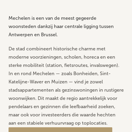
Home
...
Mechelen en omgeving
Mechelen is een van de meest gegeerde
woonsteden dankzij haar centrale ligging tussen
Antwerpen en Brussel.
Mechelen en omgeving
De stad combineert historische charme met
moderne voorzieningen, scholen, horeca en een
| Mechelen | Heffen | Hombeek | Leest | Muizen |
sterke mobiliteit (station, fietsroutes, invalswegen).
Bonheiden | Sint-Katelijne-Waver | Onze-Lieve-
In en rond Mechelen — zoals Bonheiden, Sint-
Vrouw-Waver | Duffel | Putte | Berlaar | Keerbergen |
Katelijne-Waver en Muizen — vind je zowel
Boortmeerbeek | Hever | Zemst | Hofstade | Elewijt |
stadsappartementen als gezinswoningen in rustigere
woonwijken. Dit maakt de regio aantrekkelijk voor
Bekijk aanbod
Schatting aanvragen
pendelaars en gezinnen die leefbaarheid zoeken,
maar ook voor investeerders die waarde hechten
aan een stabiele verhuurvraag op toplocaties.