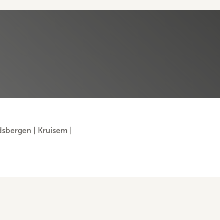
dsbergen
|
Kruisem
|