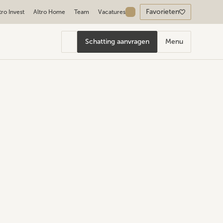
Favorieten
tro Invest
Altro Home
Team
Vacatures
Schatting aanvragen
Menu