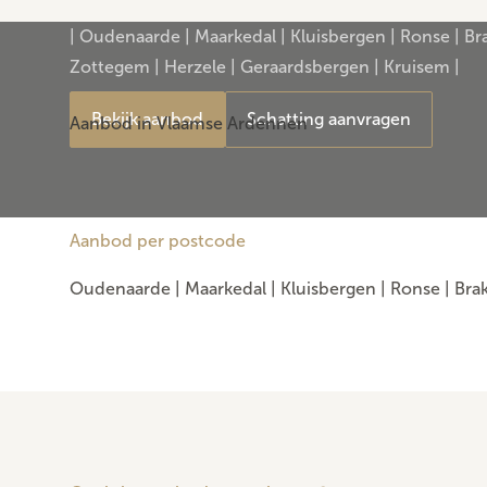
| Oudenaarde | Maarkedal | Kluisbergen | Ronse | Bra
Zottegem | Herzele | Geraardsbergen | Kruisem |
Bekijk aanbod
Schatting aanvragen
Aanbod in Vlaamse Ardennen
Aanbod per postcode
Oudenaarde
|
Maarkedal
|
Kluisbergen
|
Ronse
|
Brak