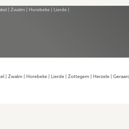
kel | Zwalm | Horebeke | Lierde |
el
|
Zwalm
|
Horebeke
|
Lierde
|
Zottegem
|
Herzele
|
Geraar