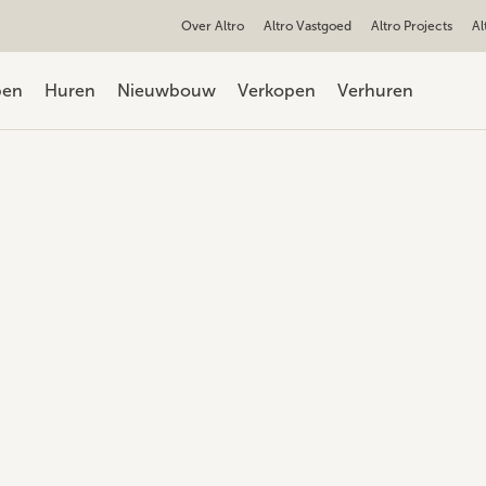
Over Altro
Altro Vastgoed
Altro Projects
Al
pen
Huren
Nieuwbouw
Verkopen
Verhuren