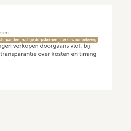
hten
kterpanden
rustige dorpskernen
sterke woonbeleving
ngen verkopen doorgaans vlot; bij
 transparantie over kosten en timing