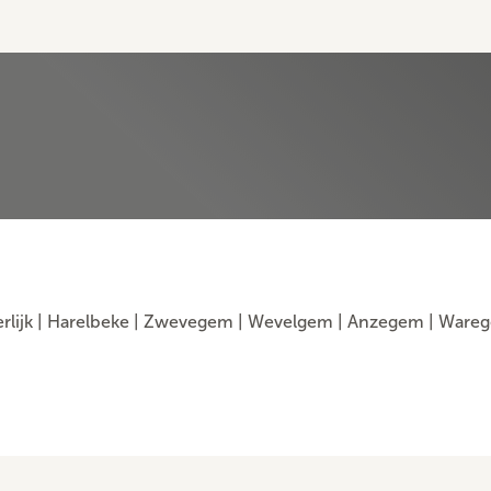
eerlijk | Harelbeke | Zwevegem |
Ledegem | Izegem | Lendelede |
rlijk
|
Harelbeke
|
Zwevegem
|
Wevelgem
|
Anzegem
|
Ware