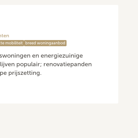
hten
tte mobiliteit
breed woningaanbod
nswoningen en energiezuinige
ijven populair; renovatiepanden
e prijszetting.