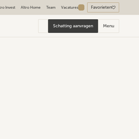
Favorieten
tro Invest
Altro Home
Team
Vacatures
Schatting aanvragen
Menu