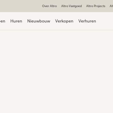
Over Altro
Altro Vastgoed
Altro Projects
Al
pen
Huren
Nieuwbouw
Verkopen
Verhuren