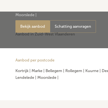
| Kortrijk | Marke | Bellegem | Rollegem | Kuurne | D
Wevelgem | Anzegem | Waregem | Menen | Wervik | 
Moorslede |
Bekijk aanbod
Schatting aanvragen
Aanbod in Zuid-West Vlaanderen
Aanbod per postcode
Kortrijk
|
Marke
|
Bellegem
|
Rollegem
|
Kuurne
|
Dee
Lendelede
|
Moorslede
|