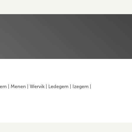
gem
|
Menen
|
Wervik
|
Ledegem
|
Izegem
|