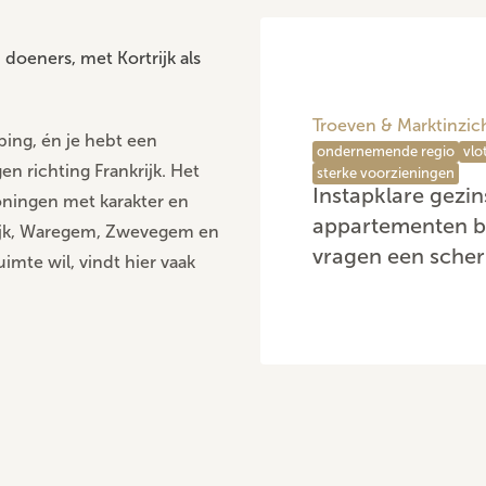
doeners, met Kortrijk als
Troeven & Marktinzic
ping, én je hebt een
ondernemende regio
vlo
n richting Frankrijk. Het
sterke voorzieningen
Instapklare gezi
ningen met karakter en
appartementen bl
rijk, Waregem, Zwevegem en
vragen een scherp
mte wil, vindt hier vaak